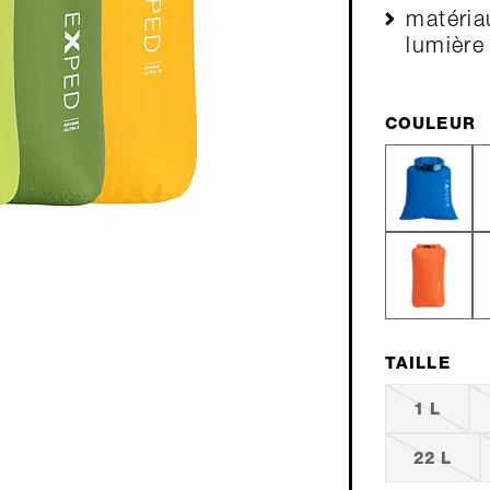
matéria
lumière
COULEUR
TAILLE
1 L
22 L