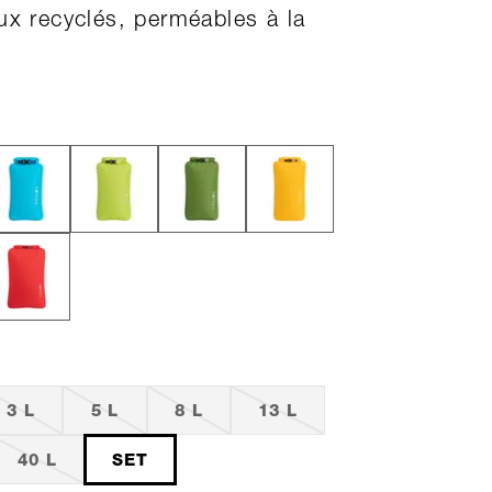
ux recyclés, perméables à la
3 L
5 L
8 L
13 L
40 L
SET