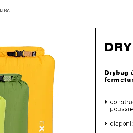
LTRA
DRY
Drybag é
fermetur
constru
poussiè
disponib