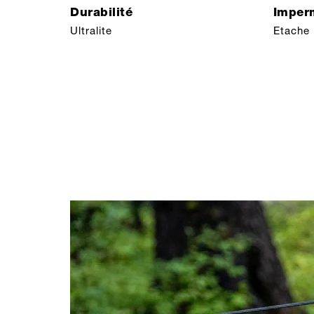
Durabilité
Imperm
Ultralite
Etache