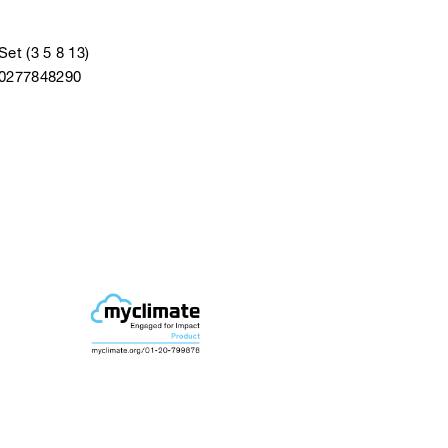
Set (3 5 8 13)
40277848290