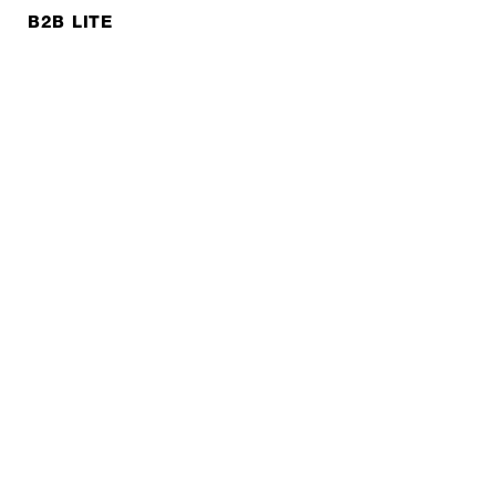
B2B LITE
NEWSLETTER
JOBS
Protection des données
Mentions légales
© EXPED 2026