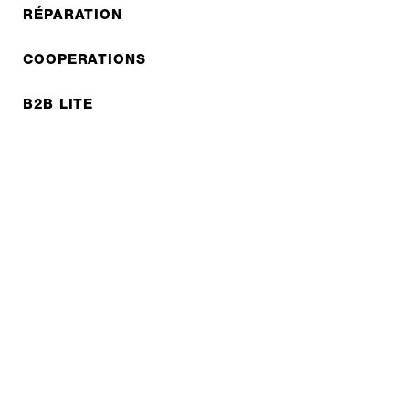
RÉPARATION
COOPERATIONS
B2B LITE
NEWSLETTER
JOBS
Protection des données
Mentions légales