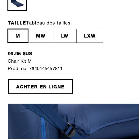
TAILLE
Tableau des tailles
M
MW
LW
LXW
99.95 $US
Chair Kit M
Prod. no. 7640445457811
ACHTER EN LIGNE